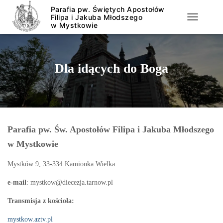
PRZEŁĄCZ
Dla idących do Boga
Parafia pw. Św. Apostołów Filipa i Jakuba Młodszego
w Mystkowie
Mystków 9, 33-334 Kamionka Wielka
e-mail
: mystkow@diecezja.tarnow.pl
Transmisja z kościoła:
mystkow.aztv.pl