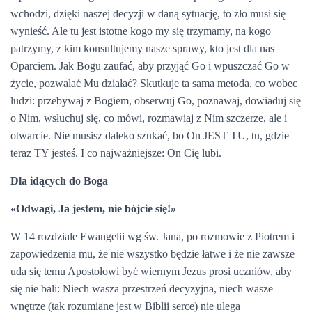
wchodzi, dzięki naszej decyzji w daną sytuację, to zło musi się
wynieść. Ale tu jest istotne kogo my się trzymamy, na kogo
patrzymy, z kim konsultujemy nasze sprawy, kto jest dla nas
Oparciem. Jak Bogu zaufać, aby przyjąć Go i wpuszczać Go w
życie, pozwalać Mu działać? Skutkuje ta sama metoda, co wobec
ludzi: przebywaj z Bogiem, obserwuj Go, poznawaj, dowiaduj się
o Nim, wsłuchuj się, co mówi, rozmawiaj z Nim szczerze, ale i
otwarcie. Nie musisz daleko szukać, bo On JEST TU, tu, gdzie
teraz TY jesteś. I co najważniejsze: On Cię lubi.
Dla idących do Boga
«Odwagi, Ja jestem, nie bójcie się!»
W 14 rozdziale Ewangelii wg św. Jana, po rozmowie z Piotrem i
zapowiedzenia mu, że nie wszystko będzie łatwe i że nie zawsze
uda się temu Apostołowi być wiernym Jezus prosi uczniów, aby
się nie bali: Niech wasza przestrzeń decyzyjna, niech wasze
wnętrze (tak rozumiane jest w Biblii serce) nie ulega