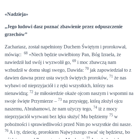
«Nadzieja»
„Jego ludowi dasz poznać zbawienie przez odpuszczenie
grzechów”
Zachariasz, został napełniony Duchem Świętym i prorokował,
68
mówiąc:
«Niech będzie uwielbiony Pan, Bóg Izraela, że
69
nawiedził lud swój i wyzwolił go,
i moc zbawczą nam
70
wzbudził w domu sługi swego, Dawida:
jak zapowiedział to z
71
dawien dawna przez usta swych świętych proroków,
że nas
wybawi od nieprzyjaciół i z ręki wszystkich, którzy nas
72
nienawidzą;
że miłosierdzie okaże ojcom naszym i wspomni na
73
swoje święte Przymierze –
na przysięgę, którą złożył ojcu
74
naszemu, Abrahamowi, że nam użyczy tego,
iż z mocy
75
nieprzyjaciół wyrwani bez lęku służyć Mu będziemy
w
pobożności i sprawiedliwości przed Nim po wszystkie dni nasze.
76
A i ty, dziecię, prorokiem Najwyższego zwać się będziesz, bo
77