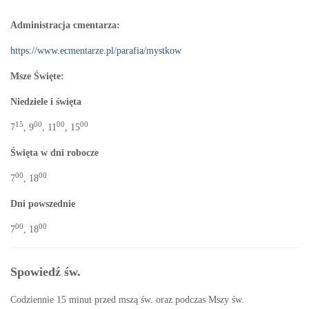
Administracja cmentarza:
https://www.ecmentarze.pl/parafia/mystkow
Msze Święte:
Niedziele i święta
15
00
00
00
7
, 9
, 11
, 15
Święta w dni robocze
00
00
7
, 18
Dni powszednie
00
00
7
, 18
Spowiedź św.
Codziennie 15 minut przed mszą św. oraz podczas Mszy św.