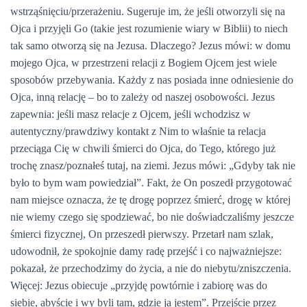
wstrząśnięciu/przerażeniu. Sugeruje im, że jeśli otworzyli się na
Ojca i przyjęli Go (takie jest rozumienie wiary w Biblii) to niech
tak samo otworzą się na Jezusa. Dlaczego? Jezus mówi: w domu
mojego Ojca, w przestrzeni relacji z Bogiem Ojcem jest wiele
sposobów przebywania. Każdy z nas posiada inne odniesienie do
Ojca, inną relację – bo to zależy od naszej osobowości. Jezus
zapewnia: jeśli masz relacje z Ojcem, jeśli wchodzisz w
autentyczny/prawdziwy kontakt z Nim to właśnie ta relacja
przeciąga Cię w chwili śmierci do Ojca, do Tego, którego już
trochę znasz/poznałeś tutaj, na ziemi. Jezus mówi: „Gdyby tak nie
było to bym wam powiedział”. Fakt, że On poszedł przygotować
nam miejsce oznacza, że tę drogę poprzez śmierć, drogę w której
nie wiemy czego się spodziewać, bo nie doświadczaliśmy jeszcze
śmierci fizycznej, On przeszedł pierwszy. Przetarł nam szlak,
udowodnił, że spokojnie damy radę przejść i co najważniejsze:
pokazał, że przechodzimy do życia, a nie do niebytu/zniszczenia.
Więcej: Jezus obiecuje „przyjdę powtórnie i zabiorę was do
siebie, abyście i wy byli tam, gdzie ja jestem”. Przejście przez