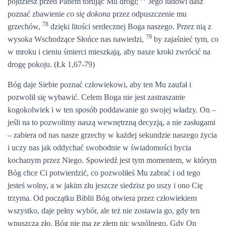
pójdziesz przed Panem torując Mu drogi;
Jego ludowi dasz
poznać zbawienie
co się dokona
przez odpuszczenie mu
78
grzechów,
dzięki litości serdecznej Boga naszego. Przez nią z
79
wysoka Wschodzące Słońce nas nawiedzi,
by zajaśnieć tym, co
w mroku i cieniu śmierci mieszkają, aby nasze kroki zwrócić na
drogę pokoju. (Łk 1,67-79)
Bóg daje Siebie poznać człowiekowi, aby ten Mu zaufał i
pozwolił się wybawić. Celem Boga nie jest zastraszanie
kogokolwiek i w ten sposób poddawanie go swojej władzy. On –
jeśli na to pozwolimy naszą wewnętrzną decyzją, a nie zasługami
– zabiera od nas nasze grzechy w każdej sekundzie naszego życia
i uczy nas jak oddychać swobodnie w świadomości bycia
kochanym przez Niego. Spowiedź jest tym momentem, w którym
Bóg chce Ci potwierdzić, co pozwoliłeś Mu zabrać i od tego
jesteś wolny, a w jakim złu jeszcze siedzisz po uszy i ono Cię
trzyma. Od początku Biblii Bóg otwiera przez człowiekiem
wszystko, daje pełny wybór, ale też nie zostawia go, gdy ten
wpuszcza zło. Bóg nie ma ze złem nic wspólnego. Gdy On