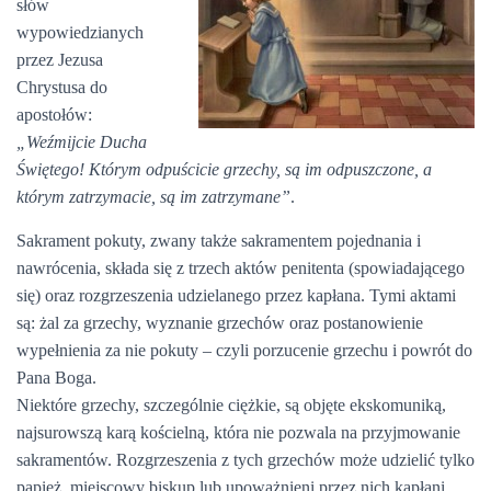
słów
wypowiedzianych
przez Jezusa
Chrystusa do
apostołów:
„Weźmijcie Ducha
Świętego! Którym odpuścicie grzechy, są im odpuszczone, a
którym zatrzymacie, są im zatrzymane”
.
Sakrament pokuty, zwany także sakramentem pojednania i
nawrócenia, składa się z trzech aktów penitenta (spowiadającego
się) oraz rozgrzeszenia udzielanego przez kapłana. Tymi aktami
są: żal za grzechy, wyznanie grzechów oraz postanowienie
wypełnienia za nie pokuty – czyli porzucenie grzechu i powrót do
Pana Boga.
Niektóre grzechy, szczególnie ciężkie, są objęte ekskomuniką,
najsurowszą karą kościelną, która nie pozwala na przyjmowanie
sakramentów. Rozgrzeszenia z tych grzechów może udzielić tylko
papież, miejscowy biskup lub upoważnieni przez nich kapłani.