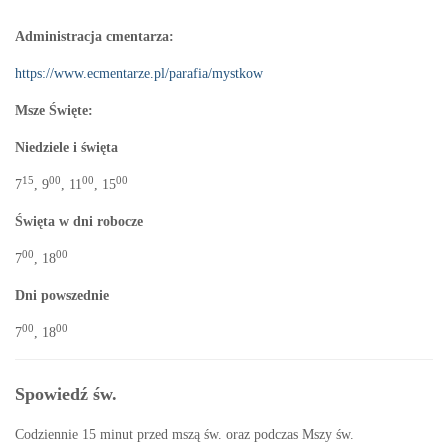
Administracja cmentarza:
https://www.ecmentarze.pl/parafia/mystkow
Msze Święte:
Niedziele i święta
15
00
00
00
7
, 9
, 11
, 15
Święta w dni robocze
00
00
7
, 18
Dni powszednie
00
00
7
, 18
Spowiedź św.
Codziennie 15 minut przed mszą św. oraz podczas Mszy św.