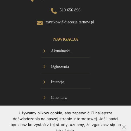
510 656 896
mystkow@diecezja.tarnow.pl
NAWIGACJA
Aktualności
Ogłoszenia
Intencje
Cmentarz
Używamy plików cookie, aby zapewnić Ci najlepsze
Historia
doświadczenia na naszej stronie internetowej. Jeśli nadal
będziesz korzystać z tej strony, uznamy, że zgadzasz się na
Transmisja
ich użycie.