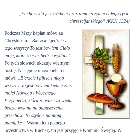
„Eucharystia jest źródłem i zarazem szczytem całego życia
chrześcijańskiego” /KKK 1324/
Podczas Mszy kapłan mówi za
Chrystusem:
„Bierzcie i jedzcie z
tego wszyscy To jest bowiem Ciało
moje, które za was będzie wydane”
.
Po tych słowach ukazuje wiernym
hostię. Następnie unosi kielich i
mówi:
„Bierzcie i pijcie z niego
wszyscy: to jest bowiem kielich Krwi
mojej Nowego i Wiecznego
Przymierza, która za was i za wielu
będzie wylana na odpuszczenie
grzechów. To czyńcie na moją
pamiątkę”
. Warunkiem pełnego
uczestnictwa w Eucharystii jest przyjęcie Komunii Świętej. W