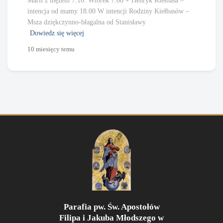
Marii z mężem 7.10. Wtorek 7.00 + Henryk Kiełbasa –
intencja od mamy 18.00 W intencji Rodziny Kiełbasów –
Msza dziękczynno-błagalna od Stanisławy
Dowiedz się więcej
10 miesięcy
temu
Parafia pw. Św. Apostołów
Filipa i Jakuba Młodszego w