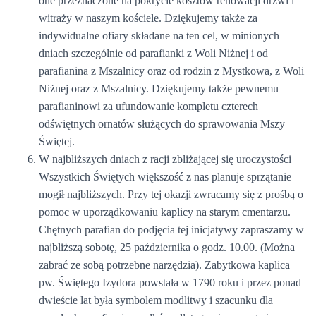
one przeznaczone na pokrycie kosztów renowacji drzwi i
witraży w naszym kościele. Dziękujemy także za
indywidualne ofiary składane na ten cel, w minionych
dniach szczególnie od parafianki z Woli Niżnej i od
parafianina z Mszalnicy oraz od rodzin z Mystkowa, z Woli
Niżnej oraz z Mszalnicy. Dziękujemy także pewnemu
parafianinowi za ufundowanie kompletu czterech
odświętnych ornatów służących do sprawowania Mszy
Świętej.
W najbliższych dniach z racji zbliżającej się uroczystości
Wszystkich Świętych większość z nas planuje sprzątanie
mogił najbliższych. Przy tej okazji zwracamy się z prośbą o
pomoc w uporządkowaniu kaplicy na starym cmentarzu.
Chętnych parafian do podjęcia tej inicjatywy zapraszamy w
najbliższą sobotę, 25 października o godz. 10.00. (Można
zabrać ze sobą potrzebne narzędzia). Zabytkowa kaplica
pw. Świętego Izydora powstała w 1790 roku i przez ponad
dwieście lat była symbolem modlitwy i szacunku dla