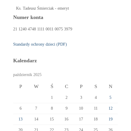
Ks. Tadeusz Śmierciak - emeryt
Numer konta
21 1240 4748 1111 0011 0075 3979
Standardy ochrony dzieci (PDF)
Kalendarz
październik 2025
P
W
Ś
C
P
S
N
1
2
3
4
5
6
7
8
9
10
11
12
13
14
15
16
17
18
19
20
21
22
23
24
25
26