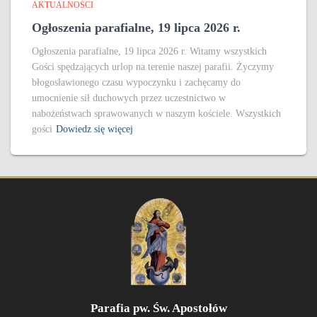
AKTUALNOŚCI
Ogłoszenia parafialne, 19 lipca 2026 r.
Ogłoszenia parafialne, 19 lipca 2026 r. Witamy wszystkich
Gości spędzających urlop na terenie naszej parafii. Życzymy
błogosławionego czasu wypoczynku i zachęcamy do
umocnienie sił duchowych przez uczestnictwo w
nabożeństwach sprawowanych w naszym kościele. Wszystkich
gości
Dowiedz się więcej
Parafia pw. Św. Apostołów