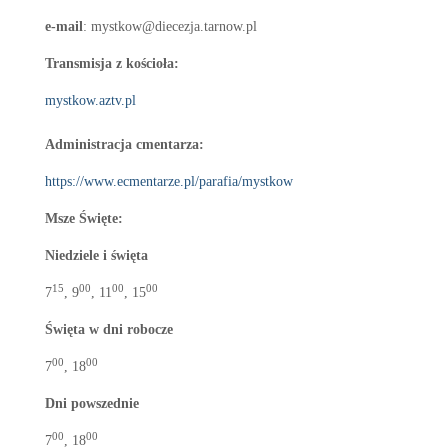
e-mail
: mystkow@diecezja.tarnow.pl
Transmisja z kościoła:
mystkow.aztv.pl
Administracja cmentarza:
https://www.ecmentarze.pl/parafia/mystkow
Msze Święte:
Niedziele i święta
15
00
00
00
7
, 9
, 11
, 15
Święta w dni robocze
00
00
7
, 18
Dni powszednie
00
00
7
, 18