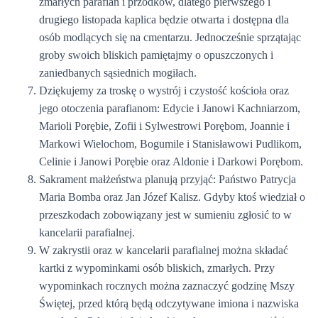
zmarłych parafian i przodków, dlatego pierwszego i
drugiego listopada kaplica będzie otwarta i dostępna dla
osób modlących się na cmentarzu. Jednocześnie sprzątając
groby swoich bliskich pamiętajmy o opuszczonych i
zaniedbanych sąsiednich mogiłach.
Dziękujemy za troskę o wystrój i czystość kościoła oraz
jego otoczenia parafianom: Edycie i Janowi Kachniarzom,
Marioli Porębie, Zofii i Sylwestrowi Porębom, Joannie i
Markowi Wielochom, Bogumile i Stanisławowi Pudlikom,
Celinie i Janowi Porębie oraz Aldonie i Darkowi Porębom.
Sakrament małżeństwa planują przyjąć: Państwo Patrycja
Maria Bomba oraz Jan Józef Kalisz. Gdyby ktoś wiedział o
przeszkodach zobowiązany jest w sumieniu zgłosić to w
kancelarii parafialnej.
W zakrystii oraz w kancelarii parafialnej można składać
kartki z wypominkami osób bliskich, zmarłych. Przy
wypominkach rocznych można zaznaczyć godzinę Mszy
Świętej, przed którą będą odczytywane imiona i nazwiska