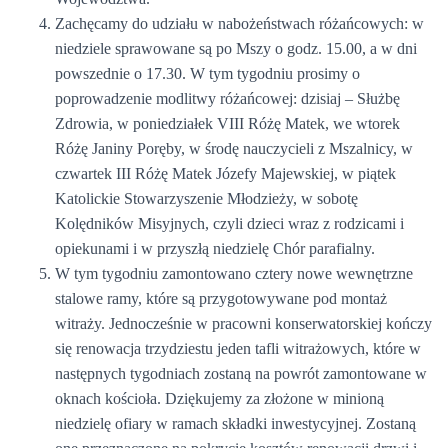
Zachęcamy do udziału w nabożeństwach różańcowych: w
niedziele sprawowane są po Mszy o godz. 15.00, a w dni
powszednie o 17.30. W tym tygodniu prosimy o
poprowadzenie modlitwy różańcowej: dzisiaj – Służbę
Zdrowia, w poniedziałek VIII Różę Matek, we wtorek
Różę Janiny Poręby, w środę nauczycieli z Mszalnicy, w
czwartek III Różę Matek Józefy Majewskiej, w piątek
Katolickie Stowarzyszenie Młodzieży, w sobotę
Kolędników Misyjnych, czyli dzieci wraz z rodzicami i
opiekunami i w przyszłą niedzielę Chór parafialny.
W tym tygodniu zamontowano cztery nowe wewnętrzne
stalowe ramy, które są przygotowywane pod montaż
witraży. Jednocześnie w pracowni konserwatorskiej kończy
się renowacja trzydziestu jeden tafli witrażowych, które w
następnych tygodniach zostaną na powrót zamontowane w
oknach kościoła. Dziękujemy za złożone w minioną
niedzielę ofiary w ramach składki inwestycyjnej. Zostaną