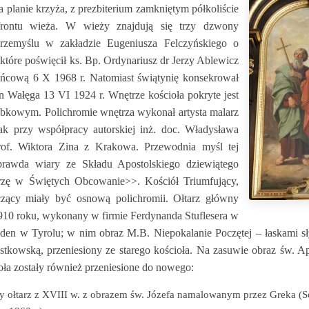
planie krzyża, z prezbiterium zamkniętym półkoliście
frontu wieża. W wieży znajdują się trzy dzwony
zemyślu w zakładzie Eugeniusza Felczyńskiego o
które poświęcił ks. Bp. Ordynariusz dr Jerzy Ablewicz
ańcową 6 X 1968 r. Natomiast świątynię konsekrował
 Wałęga 13 VI 1924 r. Wnętrze kościoła pokryte jest
ebkowym. Polichromie wnętrza wykonał artysta malarz
ak przy współpracy autorskiej inż. doc. Władysława
rof. Wiktora Zina z Krakowa. Przewodnia myśl tej
 prawda wiary ze Składu Apostolskiego dziewiątego
rzę w Świętych Obcowanie>>. Kościół Triumfujący,
czący miały być osnową polichromii. Ołtarz główny
910 roku, wykonany w firmie Ferdynanda Stuflesera w
öden w Tyrolu; w nim obraz M.B. Niepokalanie Poczętej – łaskami s
kowską, przeniesiony ze starego kościoła. Na zasuwie obraz św. Ap.
oła zostały również przeniesione do nowego:
 ołtarz z XVIII w. z obrazem św. Józefa namalowanym przez Greka (S