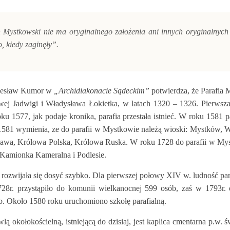
n Mystkowski nie ma oryginalnego założenia ani innych oryginalnyc
 kiedy zaginęły
”.
olesław Kumor w
„Archidiakonacie Sądeckim”
potwierdza, że Parafia
owej Jadwigi i Władysława Łokietka, w latach 1320 – 1326. Pierwsz
u 1577, jak podaje kronika, parafia przestała istnieć. W roku 1581 par
1581 wymienia, ze do parafii w Mystkowie należą wioski: Mystków,
iawa, Królowa Polska, Królowa Ruska. W roku 1728 do parafii w My
Kamionka Kameralna i Podlesie.
 rozwijała się dosyć szybko. Dla pierwszej połowy XIV w. ludność para
8r. przystąpiło do komunii wielkanocnej 599 osób, zaś w 1793r. o
b. Około 1580 roku uruchomiono szkołę parafialną.
lą okołokościelną, istniejącą do dzisiaj, jest kaplica cmentarna p.w. ś