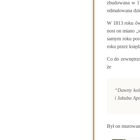
zbudowana w 179
odmalowana dzię
W 1813 roku ówc
nosi on miano „
samym roku pos
roku przez księ
Co do zewnętrzn
że
“Dawny kośc
i Jakuba Ap
Był on murowany 