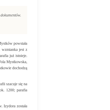
h dokumentów.
 Mystków powstała
a wzmianka jest z
afia już istnieje.
 Wola Mystkowska,
stkowie dochodzą
fii szacuje się na
k. 1200; parafia
w. Izydora została