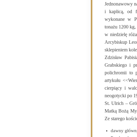
Jednonawowy na 
i kaplicą, od 
wykonane w Pr
tonażu 1200 kg, 
w niedzielę róż
Arcybiskup Leon
sklepieniem kol
Zdzisław Pabisi
Grabskiego i p
polichromii to
artykułu <<Wie
cierpiący i wal
neogotycki po 1
St. Ulrich – Gr
Matką Bożą Myst
Ze starego kości
dawny główny