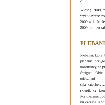
Zin.
Wiosną 2008 ro
wykonawcze zos
2009 w kościel
2009 roku został
PLEBAN
Plebania, które
plebania, przyg
konstrukcyjne p
Świguta. Obie
mieszkaniami dl
sala katechetyc
sklepik (2 kon
Poświęcenia bud
ku czci św. Apo