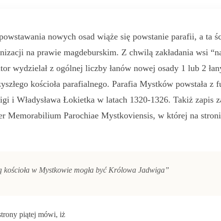
owstawania nowych osad wiąże się powstanie parafii, a ta ści
nizacji na prawie magdeburskim. Z chwilą zakładania wsi “
tor wydzielał z ogólnej liczby łanów nowej osady 1 lub 2 łan
yszłego kościoła parafialnego. Parafia Mystków powstała z f
igi i Władysława Łokietka w latach 1320-1326. Takiż zapis 
er Memorabilium Parochiae Mystkoviensis, w której na stroni
ką kościoła w Mystkowie mogła być Królowa Jadwiga
”
strony piątej mówi, iż