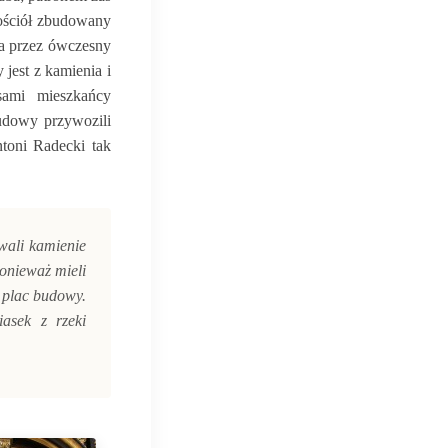
ościół zbudowany
a przez ówczesny
jest z kamienia i
ami mieszkańcy
udowy przywozili
toni Radecki tak
wali kamienie
ponieważ mieli
 plac budowy.
iasek z rzeki