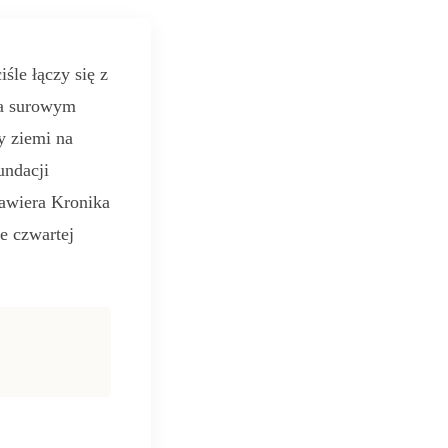
śle łączy się z
na surowym
y ziemi na
undacji
zawiera Kronika
e czwartej