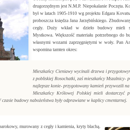
drugorzędnym jest N.M.P. Niepokalanie Poczęta. K
był w latach 1905-1910 wg projektu Edgara Kovats
proboszcza księdza Jana Jarzębińskiego. Zbudowany 
cegły. Duży wkład w dzieło budowy mieli s
Mystkowa. Większość materiału potrzebnego do b
własnymi wozami zaprzęgniętymi w woły. Pan An
wspomina tamten okres:
Mieszkańcy Cieniawy wycinali drzewa i przygotowy
z pobliskiej Rosochatki, zaś mieszkańcy Mszalnicy- 
najlepsze konie- przygotowany kamień przywozili na
Mieszkańcy Królowej Polskiej mieli dostarczyć p
 czasie budowy nabożeństwa były odprawiane w kaplicy cmentarnej.
obarokowy, murowany z cegły i kamienia, kryty blachą.