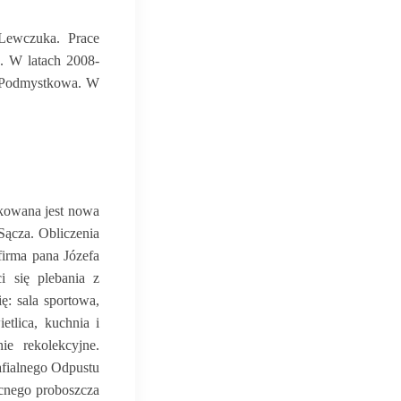
Lewczuka. Prace
. W latach 2008-
z Podmystkowa. W
tkowana jest nowa
Sącza. Obliczenia
firma pana Józefa
i się plebania z
ę: sala sportowa,
etlica, kuchnia i
e rekolekcyjne.
afialnego Odpustu
ecnego proboszcza