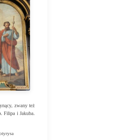
łynący, zwany też
 Filipa i Jakuba.
otyrysa