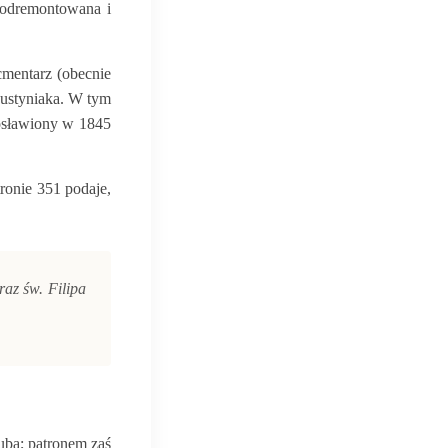
a odremontowana i
cmentarz (obecnie
gustyniaka. W tym
osławiony w 1845
ronie 351 podaje,
az św. Filipa
uba; patronem zaś