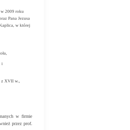
i w 2009 roku
obraz Pana Jezusa
Kaplica, w której
oła,
 i
 z XVII w.,
onanych w firmie
nież przez prof.