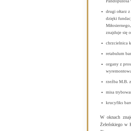
Pandopulosa w
drugi ołtarz 
dzięki fundac
Miłosiernego,
znajduje się 
chrzcielnica 
retabulum ba
organy z pro
wyremontowan
rzeźba M.B. 
misa trybowan
krucyfiks ba
W oknach znajd
Żeleńskiego w K