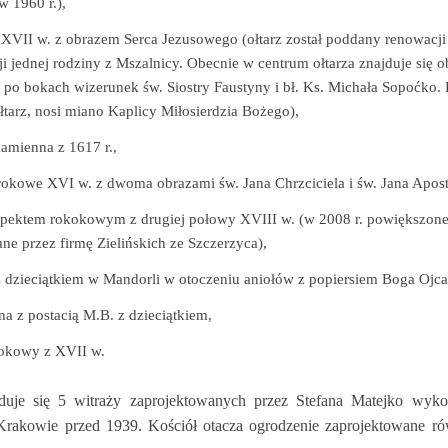
 1960 r.),
z XVII w. z obrazem Serca Jezusowego (ołtarz został poddany renowacj
ji jednej rodziny z Mszalnicy. Obecnie w centrum ołtarza znajduje się 
 po bokach wizerunek św. Siostry Faustyny i bł. Ks. Michała Sopoćko. 
ołtarz, nosi miano Kaplicy Miłosierdzia Bożego),
kamienna z 1617 r.,
rokowe XVI w. z dwoma obrazami św. Jana Chrzciciela i św. Jana Apost
spektem rokokowym z drugiej połowy XVIII w. (w 2008 r. powiększone
e przez firmę Zielińskich ze Szczerzyca),
z dzieciątkiem w Mandorli w otoczeniu aniołów z popiersiem Boga Ojca
a z postacią M.B. z dzieciątkiem,
rokowy z XVII w.
uje się 5 witraży zaprojektowanych przez Stefana Matejko wyk
rakowie przed 1939. Kościół otacza ogrodzenie zaprojektowane rów