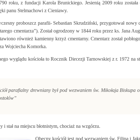
0 roku, z fundacji Karola Brunickiego. Jesienią 2009 roku został
ki panu Stelmachowi z Cieniawy.
zesny proboszcz parafii- Sebastian Skrudziński, przygotował nowy 
starego cmentarza”). Został ogrodzony w 1844 roku przez ks. Jana Au
tawiono również kamienny krzyż cmentarny. Cmentarz został pobłog
dza Wojciecha Komorka.
ego wyglądu kościoła to Rocznik Diecezji Tarnowskiej z r. 1972 na st
iół parafialny drewniany był pod wezwaniem św. Mikołaja Biskupa or
ostołów”
i stał na miejscu błotnistym, chociaż na wzgórzu.
Obecny kościół jest pod wezwaniem św. Filipa i Jak