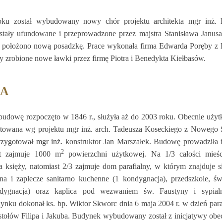
ku został wybudowany nowy chór projektu architekta mgr inż. 
tały ufundowane i przeprowadzone przez majstra Stanisława Janusa
e położono nową posadzkę. Prace wykonała firma Edwarda Poręby 
y zrobione nowe ławki przez firmę Piotra i Benedykta Kiełbasów.
IA
j budowę rozpoczęto w 1846 r., służyła aż do 2003 roku. Obecnie uży
otowana wg projektu mgr inż. arch. Tadeusza Koseckiego z Nowego 
rzygotował mgr inż. konstruktor Jan Marszałek. Budowę prowadziła 
2
kt zajmuje 1000 m
powierzchni użytkowej. Na 1/3 całości mieśc
a księży, natomiast 2/3 zajmuje dom parafialny, w którym znajduje si
zna i zaplecze sanitarno kuchenne (1 kondygnacja), przedszkole, świ
dygnacja) oraz kaplica pod wezwaniem św. Faustyny i sypialni
ynku dokonał ks. bp. Wiktor Skworc dnia 6 maja 2004 r. w dzień par
stołów Filipa i Jakuba. Budynek wybudowany został z inicjatywy ob