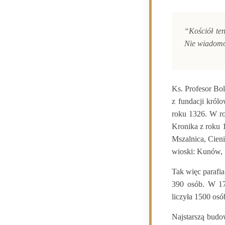
“
Kościół te
Nie wiadomo,
Ks. Profesor B
z fundacji król
roku 1326. W rok
Kronika z roku 
Mszalnica, Cien
wioski: Kunów, 
Tak więc parafia
390 osób. W 172
liczyła 1500 osó
Najstarszą budow