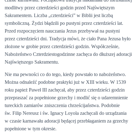
modlitwy przez czterdzieści godzin przed Najświętszym
Sakramentem. Liczba „czterdzieści” w Biblii jest liczbą
symboliczną. Żydzi błądzili po pustyni przez czterdzieści lat.
Przed rozpoczęciem nauczania Jezus przebywał na pustyni
przez czterdzieści dni. Tradycja mówi, że ciało Pana Jezusa było
złożone w grobie przez czterdzieści godzin. Współcześnie,
Nabożeństwo Czterdziestogodzinne zachęca do dłuższej adoracji
Najświętszego Sakramentu.
Nie ma pewności co do tego, kiedy powstało to nabożeństwo.
Można odnaleźć podobne praktyki już w XIII wieku. W 1539
roku papież Paweł III zachęcał, aby przez czterdzieści godzin
przepraszać za popełnione grzechy i modlić się o udaremnienie
tureckich zamiarów zniszczenia chrześcijaństwa. Podobnie
św. Filip Nereusz i św. Ignacy Loyola zachęcali do urządzania
w czasie karnawału adoracji będącej przebłaganiem za grzechy
popełnione w tym okresie.