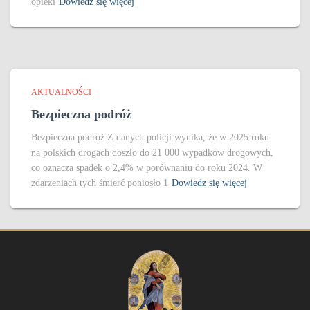
opieki
Dowiedz się więcej
AKTUALNOŚCI
Bezpieczna podróż
Bezpieczna podróż Z danych policji wynika, że w 2025 roku
na polskich drogach doszło do 21 000 wypadków drogowych,
co oznacza spadek o 2,4% w porównaniu do roku 2024. W
zdarzeniach tych śmierć poniosło 1
Dowiedz się więcej