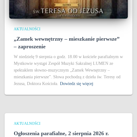
AKTUALNOŚCI
„Zamek wewnętrzny – mieszkanie pierwsze”
– zaproszenie
W niedzielę 9 sierpnia o godz. 18.00 w kościele parafialnym w
Mystkowie wystąpi Zespół Muzyki Sakralnej LUMEN ze
spektaklem słowno-muzycznym „Zamek Wewnętrzny –
mieszkania pierwsze”. Słowa pochodzą z dzieła św. Teresy od
Jezusa, Doktora Kościoła.
Dowiedz się więcej
AKTUALNOŚCI
Ogłoszenia parafialne, 2 sierpnia 2026 r.