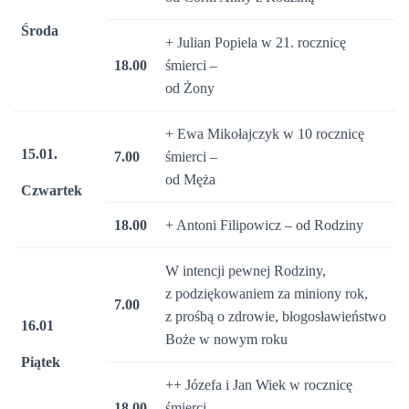
Środa
+ Julian Popiela w 21. rocznicę
18.00
śmierci –
od Żony
+ Ewa Mikołajczyk w 10 rocznicę
15.01.
7.00
śmierci –
od Męża
Czwartek
18.00
+ Antoni Filipowicz – od Rodziny
W intencji pewnej Rodziny,
z podziękowaniem za miniony rok,
7.00
z prośbą o zdrowie, błogosławieństwo
16.01
Boże w nowym roku
Piątek
++ Józefa i Jan Wiek w rocznicę
18.00
śmierci –