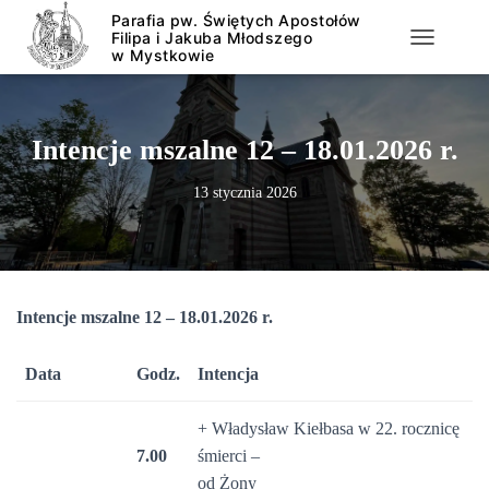
PRZEŁĄCZ
Intencje mszalne 12 – 18.01.2026 r.
13 stycznia 2026
Intencje mszalne 12 – 18.01.2026 r.
Data
Godz.
Intencja
+ Władysław Kiełbasa w 22. rocznicę
7.00
śmierci –
od Żony