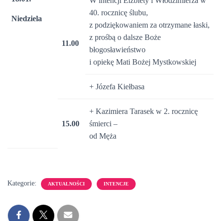
W intencji Elżbiety i Włodzimierza w
40. rocznicę ślubu,
Niedziela
z podziękowaniem za otrzymane łaski,
z prośbą o dalsze Boże
11.00
błogosławieństwo
i opiekę Mati Bożej Mystkowskiej
+ Józefa Kiełbasa
+ Kazimiera Tarasek w 2. rocznicę
15.00
śmierci –
od Męża
Kategorie:
AKTUALNOŚCI
INTENCJE