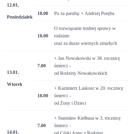
12.01.
18.00
Po za parafią: + Andrzej Poręba
Poniedziałek
O rozwiązanie trudnej sprawy w
18.00
rodzinie
oraz za dusze wiernych zmarłych
+ Jan Nowakowski w 38. rocznicę
7.00
śmierci –
13.01.
od Rodziny Nowakowskich
Wtorek
+ Kazimierz Laskosz w 20. rocznicę
18.00
śmierci –
od Żony i Dzieci
+ Stanisław Kiełbasa w 3. rocznicę
7.00
śmierci –
14.01.
od Córki Anny z Rodziną