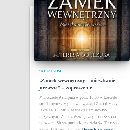
AKTUALNOŚCI
„Zamek wewnętrzny – mieszkanie
pierwsze” – zaproszenie
W niedzielę 9 sierpnia o godz. 18.00 w kościele
parafialnym w Mystkowie wystąpi Zespół Muzyki
Sakralnej LUMEN ze spektaklem słowno-
muzycznym „Zamek Wewnętrzny – mieszkania
pierwsze”. Słowa pochodzą z dzieła św. Teresy od
Jezusa, Doktora Kościoła.
Dowiedz się więcej