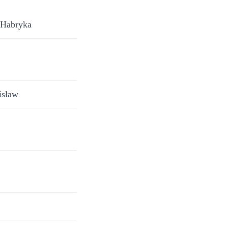
n Habryka
isław