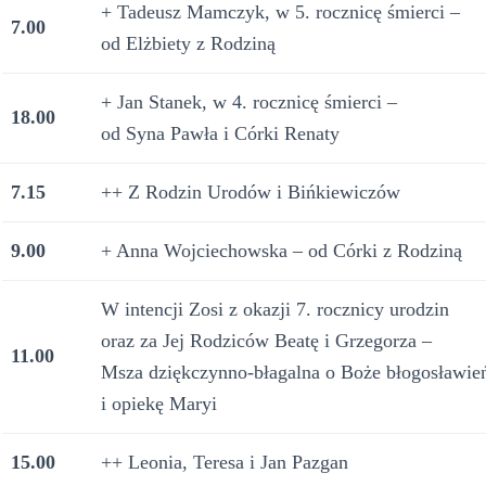
+ Tadeusz Mamczyk, w 5. rocznicę śmierci –
7.00
od Elżbiety z Rodziną
+ Jan Stanek, w 4. rocznicę śmierci –
18.00
od Syna Pawła i Córki Renaty
7.15
++ Z Rodzin Urodów i Bińkiewiczów
9.00
+ Anna Wojciechowska – od Córki z Rodziną
W intencji Zosi z okazji 7. rocznicy urodzin
oraz za Jej Rodziców Beatę i Grzegorza –
11.00
Msza dziękczynno-błagalna o Boże błogosławie
i opiekę Maryi
15.00
++ Leonia, Teresa i Jan Pazgan