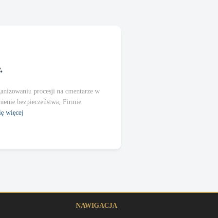
.
anizowaniu procesji na cmentarze w
nienie bezpieczeństwa, Firmie
ę więcej
NAWIGACJA