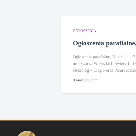
OGŁOSZENIA
Ogłoszenia parafialne,
Ogłoszenia parafialne, Niedziela –
uroczystość Wszystkich Świętych. Dz
Nekrolog – Ciągło oraz Panu Kościel
9 miesięcy
temu