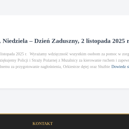
 Niedziela – Dzień Zaduszny, 2 listopada 2025 r
 2 listopada 2025 r. Wyrażamy wdzięczność wszystkim osobom za pomoc w zorg
iękujemy Policji i Straży Pożarnej z Mszalnicy za kierowanie ruchem i zapew
nemu za przygotowanie nagłośnienia, Orkiestrze dętej oraz Służbie
Dowiedz si
KONTAKT