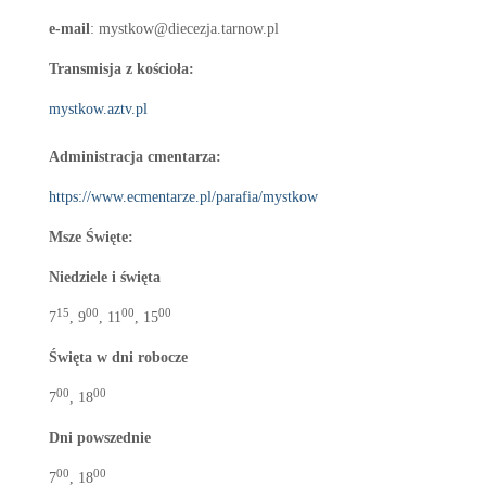
e-mail
: mystkow@diecezja.tarnow.pl
Transmisja z kościoła:
mystkow.aztv.pl
Administracja cmentarza:
https://www.ecmentarze.pl/parafia/mystkow
Msze Święte:
Niedziele i święta
15
00
00
00
7
, 9
, 11
, 15
Święta w dni robocze
00
00
7
, 18
Dni powszednie
00
00
7
, 18