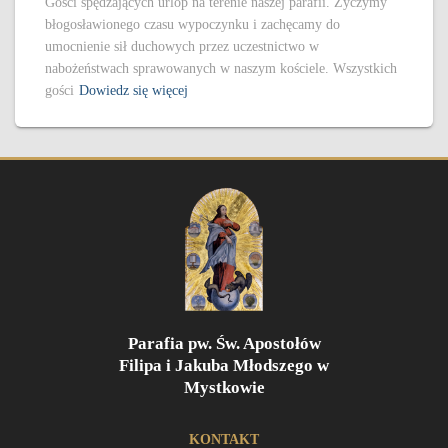
Gości spędzających urlop na terenie naszej parafii. Życzymy
błogosławionego czasu wypoczynku i zachęcamy do
umocnienie sił duchowych przez uczestnictwo w
nabożeństwach sprawowanych w naszym kościele. Wszystkich
gości
Dowiedz się więcej
Parafia pw. Św. Apostołów
Filipa i Jakuba Młodszego w
Mystkowie
KONTAKT