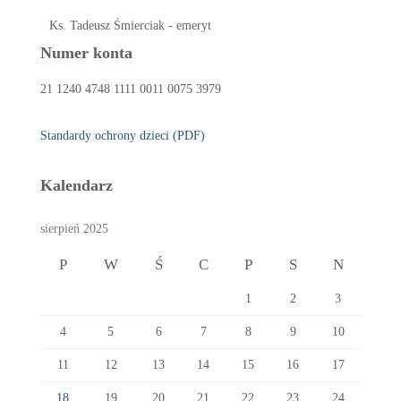
Ks. Tadeusz Śmierciak - emeryt
Numer konta
21 1240 4748 1111 0011 0075 3979
Standardy ochrony dzieci (PDF)
Kalendarz
sierpień 2025
P
W
Ś
C
P
S
N
1
2
3
4
5
6
7
8
9
10
11
12
13
14
15
16
17
18
19
20
21
22
23
24