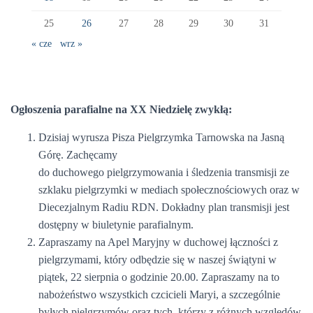
25
26
27
28
29
30
31
« cze
wrz »
Ogłoszenia parafialne na XX Niedzielę zwykłą:
Dzisiaj wyrusza Pisza Pielgrzymka Tarnowska na Jasną
Górę. Zachęcamy
do duchowego pielgrzymowania i śledzenia transmisji ze
szklaku pielgrzymki w mediach społecznościowych oraz w
Diecezjalnym Radiu RDN. Dokładny plan transmisji jest
dostępny w biuletynie parafialnym.
Zapraszamy na Apel Maryjny w duchowej łączności z
pielgrzymami, który odbędzie się w naszej świątyni w
piątek, 22 sierpnia o godzinie 20.00. Zapraszamy na to
nabożeństwo wszystkich czcicieli Maryi, a szczególnie
byłych pielgrzymów oraz tych, którzy z różnych względów