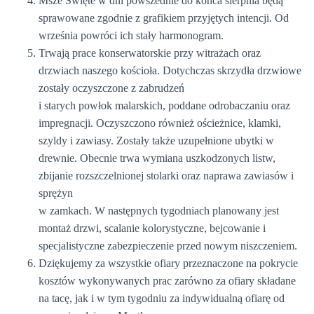
Msze Święte w dni powszednie do końca sierpnia będą
sprawowane zgodnie z grafikiem przyjętych intencji. Od
września powróci ich stały harmonogram.
Trwają prace konserwatorskie przy witrażach oraz
drzwiach naszego kościoła. Dotychczas skrzydła drzwiowe
zostały oczyszczone z zabrudzeń
i starych powłok malarskich, poddane odrobaczaniu oraz
impregnacji. Oczyszczono również ościeżnice, klamki,
szyldy i zawiasy. Zostały także uzupełnione ubytki w
drewnie. Obecnie trwa wymiana uszkodzonych listw,
zbijanie rozszczelnionej stolarki oraz naprawa zawiasów i
sprężyn
w zamkach. W następnych tygodniach planowany jest
montaż drzwi, scalanie kolorystyczne, bejcowanie i
specjalistyczne zabezpieczenie przed nowym niszczeniem.
Dziękujemy za wszystkie ofiary przeznaczone na pokrycie
kosztów wykonywanych prac zarówno za ofiary składane
na tacę, jak i w tym tygodniu za indywidualną ofiarę od