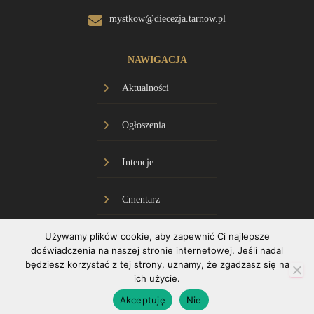
mystkow@diecezja.tarnow.pl
NAWIGACJA
Aktualności
Ogłoszenia
Intencje
Cmentarz
Używamy plików cookie, aby zapewnić Ci najlepsze
Historia
doświadczenia na naszej stronie internetowej. Jeśli nadal
będziesz korzystać z tej strony, uznamy, że zgadzasz się na
Transmisja
ich użycie.
Akceptuję
Nie